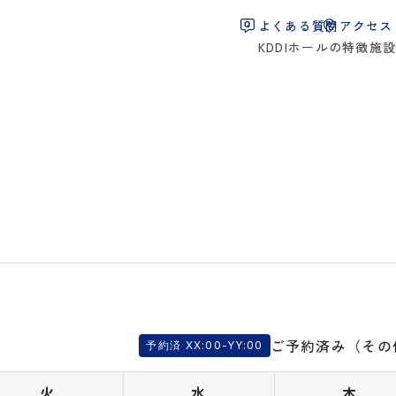
よくある質問
アクセス
KDDIホールの特徴
施
ご予約済み（その
予約済 XX:00-YY:00
火
水
木