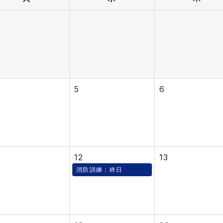
5
6
12
13
消防訓練：終日